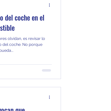
o del coche en el
tible
s olvidan, es revisar lo
o del coche. No porque
pueda...
vocan que