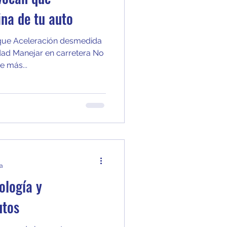
ina de tu auto
nque Aceleración desmedida
ad Manejar en carretera No
 más...
ra
ología y
utos