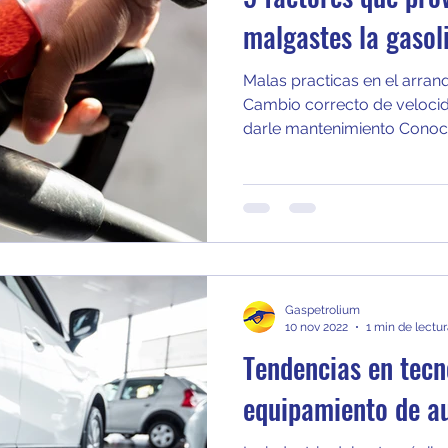
malgastes la gasol
Malas practicas en el arra
Cambio correcto de velocid
darle mantenimiento Conoce
Gaspetrolium
10 nov 2022
1 min de lectu
Tendencias en tecn
equipamiento de a