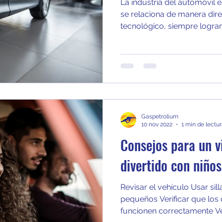
La industria del automóvil 
se relaciona de manera direc
tecnológico, siempre logran
Gaspetrolium
10 nov 2022
1 min de lectu
Consejos para un v
divertido con niños
Revisar el vehículo Usar sil
pequeños Verificar que los
funcionen correctamente Vest