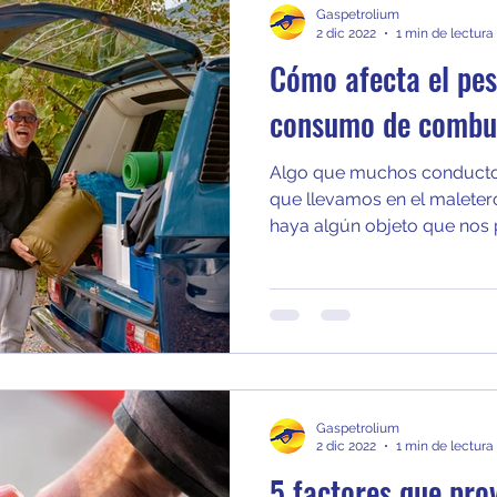
Gaspetrolium
2 dic 2022
1 min de lectura
Cómo afecta el pes
consumo de combus
Algo que muchos conductore
que llevamos en el maleter
haya algún objeto que nos 
Gaspetrolium
2 dic 2022
1 min de lectura
5 factores que pro